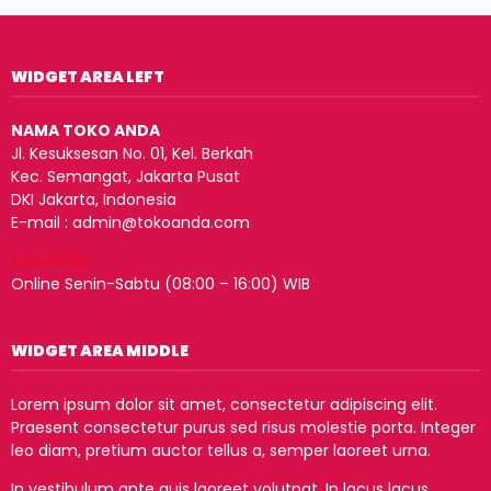
WIDGET AREA LEFT
NAMA TOKO ANDA
Jl. Kesuksesan No. 01, Kel. Berkah
Kec. Semangat, Jakarta Pusat
DKI Jakarta, Indonesia
E-mail : admin@tokoanda.com
Live Chat
Online Senin-Sabtu (08:00 – 16:00) WIB
WIDGET AREA MIDDLE
Lorem ipsum dolor sit amet, consectetur adipiscing elit.
Praesent consectetur purus sed risus molestie porta. Integer
leo diam, pretium auctor tellus a, semper laoreet urna.
In vestibulum ante quis laoreet volutpat. In lacus lacus,