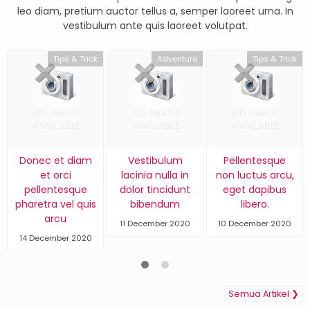
leo diam, pretium auctor tellus a, semper laoreet urna. In
vestibulum ante quis laoreet volutpat.
Tips & Trick
Adventure
Tips & Trick
Donec et diam
Vestibulum
Pellentesque
et orci
lacinia nulla in
non luctus arcu,
pellentesque
dolor tincidunt
eget dapibus
pharetra vel quis
bibendum
libero.
arcu
11 December 2020
10 December 2020
14 December 2020
Semua Artikel ❯