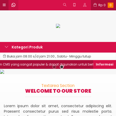
Rp
0
0
Kategori Produk
Buka jam 08.00 s/d jam 21.00 , Sabtu- Minggu tutup
MS yang sangat populer & dapat digunakan untuk berbagai macam jen
Textarea Section
WELCOME TO OUR STORE
Lorem ipsum dolor sit amet, consectetur adipiscing elit.
Praesent consectetur purus sed risus molestie porta.