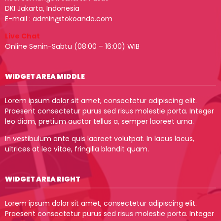
DKI Jakarta, Indonesia
E-mail : admin@tokoanda.com
Live Chat
Online Senin-Sabtu (08:00 – 16:00) WIB
WIDGET AREA MIDDLE
Lorem ipsum dolor sit amet, consectetur adipiscing elit.
Praesent consectetur purus sed risus molestie porta. Integer
leo diam, pretium auctor tellus a, semper laoreet urna.
In vestibulum ante quis laoreet volutpat. In lacus lacus,
ultrices at leo vitae, fringilla blandit quam.
WIDGET AREA RIGHT
Lorem ipsum dolor sit amet, consectetur adipiscing elit.
Praesent consectetur purus sed risus molestie porta. Integer