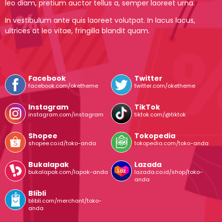
leo diam, pretium auctor tellus a, semper laoreet urna.
In vestibulum ante quis laoreet volutpat. In lacus lacus,
ultrices at leo vitae, fringilla blandit quam.
Facebook
Twitter
facebook.com/oketheme
twitter.com/oketheme
Instagram
TikTok
instagram.com/instagram
tiktok.com/@tiktok
Shopee
Tokopedia
shopee.co.id/toko-anda
tokopedia.com/toko-anda
Bukalapak
Lazada
bukalapak.com/lapak-anda
lazada.co.id/shop/toko-
anda
Blibli
blibli.com/merchant/toko-
anda