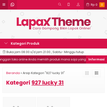
Rp
0
0
Kategori Produk
Buka jam 08.00 s/d jam 21.00 , Sabtu- Minggu tutup
gan toko online Anda memilih produk mana saja yang ingin dibeli
Beranda
»
Arsip Kategori "927 lucky 31"
Kategori
927 lucky 31