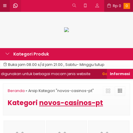
Rp
0
0
Kategori Produk
Buka jam 08.00 s/d jam 21.00 , Sabtu- Minggu tutup
igunakan untuk berbagai macam jenis website
Good Desain ❯
D
Beranda
»
Arsip Kategori "novos-casinos-pt"
Kategori
novos-casinos-pt