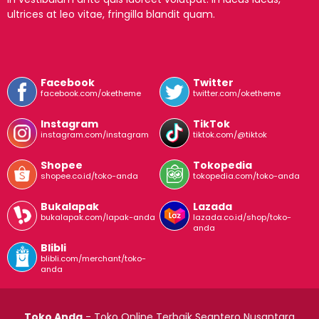
ultrices at leo vitae, fringilla blandit quam.
Facebook
Twitter
facebook.com/oketheme
twitter.com/oketheme
Instagram
TikTok
instagram.com/instagram
tiktok.com/@tiktok
Shopee
Tokopedia
shopee.co.id/toko-anda
tokopedia.com/toko-anda
Bukalapak
Lazada
bukalapak.com/lapak-anda
lazada.co.id/shop/toko-
anda
Blibli
blibli.com/merchant/toko-
anda
Toko Anda
- Toko Online Terbaik Seantero Nusantara