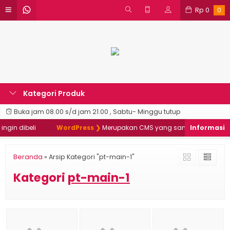
Rp
0
0
Kategori Produk
Buka jam 08.00 s/d jam 21.00 , Sabtu- Minggu tutup
gin dibeli
WordPress ❯
Merupakan CMS yang sangat populer & d
Beranda
»
Arsip Kategori "pt-main-1"
Kategori
pt-main-1