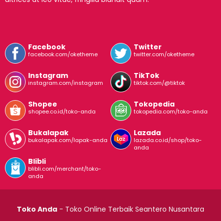
Facebook
Twitter
facebook.com/oketheme
twitter.com/oketheme
Instagram
TikTok
instagram.com/instagram
tiktok.com/@tiktok
Shopee
Tokopedia
shopee.co.id/toko-anda
tokopedia.com/toko-anda
Bukalapak
Lazada
bukalapak.com/lapak-anda
lazada.co.id/shop/toko-
anda
Blibli
blibli.com/merchant/toko-
anda
Toko Anda
- Toko Online Terbaik Seantero Nusantara