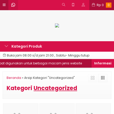
Rp
0
0
Kategori Produk
Buka jam 08.00 s/d jam 21.00 , Sabtu- Minggu tutup
t digunakan untuk berbagai macam jenis website
Good Desain 
Beranda
»
Arsip Kategori "Uncategorized"
Kategori
Uncategorized