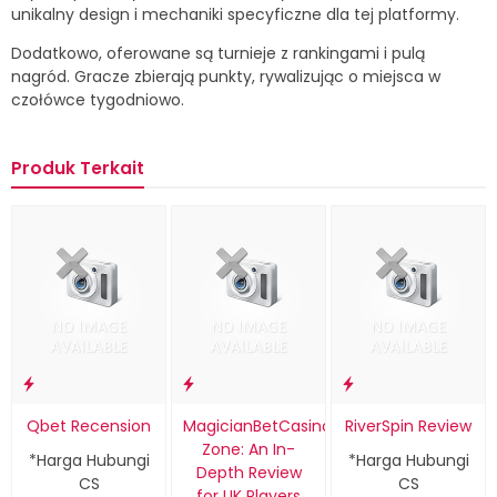
unikalny design i mechaniki specyficzne dla tej platformy.
Dodatkowo, oferowane są turnieje z rankingami i pulą
nagród. Gracze zbierają punkty, rywalizując o miejsca w
czołówce tygodniowo.
Produk Terkait
Qbet Recension
MagicianBetCasinoLoginUK
RiverSpin Review
Zone: An In-
*Harga Hubungi
*Harga Hubungi
Depth Review
CS
CS
for UK Players