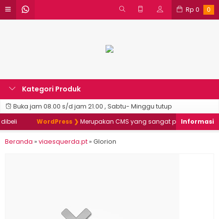
Rp
0
0
Kategori Produk
Buka jam 08.00 s/d jam 21.00 , Sabtu- Minggu tutup
eli
WordPress ❯
Merupakan CMS yang sangat populer & dapat di
Beranda
»
viaesquerda.pt
»
Glorion