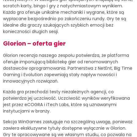
scratch karty, bingo i gry z natychmiastowym wynikiem.
Każda gra oferuje unikalne mechaniki i wygrane, które są
wypłacane bezpośrednio po zakończeniu rundy. Gry te są
idealne dla graczy szukających szybkich emocji bez
konieczności długich sesji.
Glorion – oferta gier
Glorion recenzja naszego zespołu potwierdza, że platforma
oferuje imponującą bibliotekę gier od renomowanych
dostawców oprogramowania. Partnerstwa z NetEnt, Big Time
Gaming i Evolution zapewniają stały napływ nowości i
innowacyjnych rozwiązań.
Każda gra przechodzi testy niezależnych agencji, co
potwierdza jej uczciwość. Uczciwość wyników weryfikowana
jest przez eCOGRA i iTech Labs, które są uznawanymi
instytucjami w branży.
Sekcja WinGames zasługuje na szczególną uwagę, ponieważ
zawiera ekskluzywne tytuły dostępne wyłącznie w Glorion.
Gry te opracowywane są we własnym studiu, co pozwala na