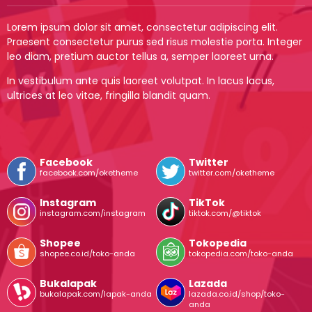
Lorem ipsum dolor sit amet, consectetur adipiscing elit.
Praesent consectetur purus sed risus molestie porta. Integer
leo diam, pretium auctor tellus a, semper laoreet urna.
In vestibulum ante quis laoreet volutpat. In lacus lacus,
ultrices at leo vitae, fringilla blandit quam.
Facebook
Twitter
facebook.com/oketheme
twitter.com/oketheme
Instagram
TikTok
instagram.com/instagram
tiktok.com/@tiktok
Shopee
Tokopedia
shopee.co.id/toko-anda
tokopedia.com/toko-anda
Bukalapak
Lazada
bukalapak.com/lapak-anda
lazada.co.id/shop/toko-
anda