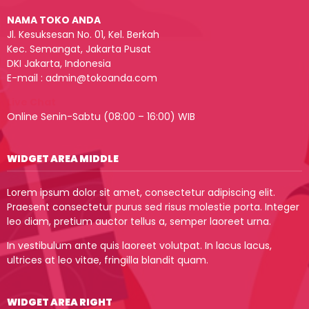
NAMA TOKO ANDA
Jl. Kesuksesan No. 01, Kel. Berkah
Kec. Semangat, Jakarta Pusat
DKI Jakarta, Indonesia
E-mail : admin@tokoanda.com
Live Chat
Online Senin-Sabtu (08:00 – 16:00) WIB
WIDGET AREA MIDDLE
Lorem ipsum dolor sit amet, consectetur adipiscing elit.
Praesent consectetur purus sed risus molestie porta. Integer
leo diam, pretium auctor tellus a, semper laoreet urna.
In vestibulum ante quis laoreet volutpat. In lacus lacus,
ultrices at leo vitae, fringilla blandit quam.
WIDGET AREA RIGHT