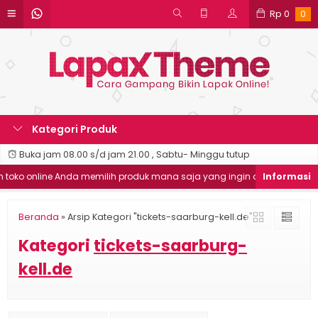
Rp
0
0
Kategori Produk
Buka jam 08.00 s/d jam 21.00 , Sabtu- Minggu tutup
ko online Anda memilih produk mana saja yang ingin dibeli
Wor
Beranda
»
Arsip Kategori "tickets-saarburg-kell.de"
Kategori
tickets-saarburg-
kell.de