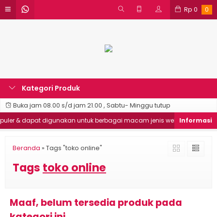
Rp
0
0
Kategori Produk
Buka jam 08.00 s/d jam 21.00 , Sabtu- Minggu tutup
ler & dapat digunakan untuk berbagai macam jenis website
Goo
Beranda
»
Tags "toko online"
Tags
toko online
Maaf, belum tersedia produk pada
kategori ini.