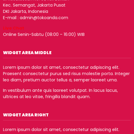
Kec. Semangat, Jakarta Pusat
DKI Jakarta, Indonesia
E-mail : admin@tokoanda.com
Live Chat
Online Senin-Sabtu (08:00 – 16:00) WIB
WIDGET AREA MIDDLE
Lorem ipsum dolor sit amet, consectetur adipiscing elit.
Praesent consectetur purus sed risus molestie porta. Integer
leo diam, pretium auctor tellus a, semper laoreet urna.
In vestibulum ante quis laoreet volutpat. In lacus lacus,
ultrices at leo vitae, fringilla blandit quam.
WIDGET AREA RIGHT
Lorem ipsum dolor sit amet, consectetur adipiscing elit.