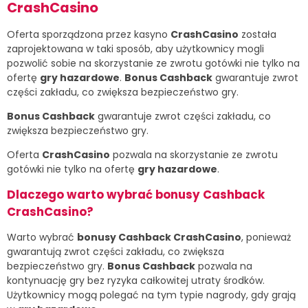
CrashCasino
Oferta sporządzona przez kasyno
CrashCasino
została
zaprojektowana w taki sposób, aby użytkownicy mogli
pozwolić sobie na skorzystanie ze zwrotu gotówki nie tylko na
ofertę
gry hazardowe
.
Bonus Cashback
gwarantuje zwrot
części zakładu, co zwiększa bezpieczeństwo gry.
Bonus Cashback
gwarantuje zwrot części zakładu, co
zwiększa bezpieczeństwo gry.
Oferta
CrashCasino
pozwala na skorzystanie ze zwrotu
gotówki nie tylko na ofertę
gry hazardowe
.
Dlaczego warto wybrać bonusy Cashback
CrashCasino?
Warto wybrać
bonusy Cashback CrashCasino
, ponieważ
gwarantują zwrot części zakładu, co zwiększa
bezpieczeństwo gry.
Bonus Cashback
pozwala na
kontynuację gry bez ryzyka całkowitej utraty środków.
Użytkownicy mogą polegać na tym typie nagrody, gdy grają