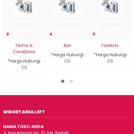
Terms &
Axe
FoxSlots
Conditions
*Harga Hubungi
*Harga Hubungi
*Harga Hubungi
CS
CS
CS
WIDGET AREA LEFT
NAMA TOKO ANDA
Jl. Kesuksesan No. 01, Kel. Berkah